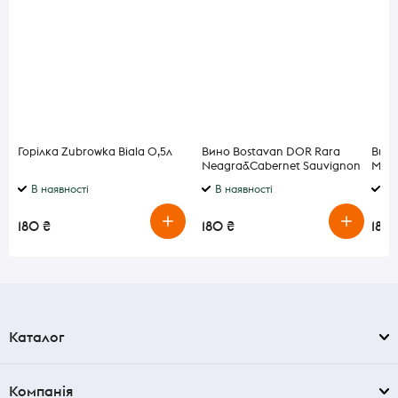
Горілка Zubrowka Biala 0,5л
Вино Bostavan DOR Rara
Вино
Neagra&Cabernet Sauvignon
Merl
червоне сухе 13,5% 0,75 л
13% 0
В наявності
В наявності
В 
180 ₴
180 ₴
180 
Каталог
Компанія