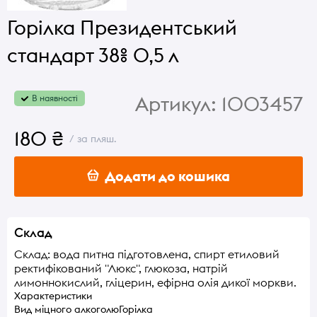
Горілка Президентський
стандарт 38% 0,5 л
Артикул:
1003457
В наявності
180 ₴
/ за пляш.
Додати до кошика
Склад
Склад: вода питна підготовлена, спирт етиловий
ректифікований "Люкс", глюкоза, натрій
лимоннокислий, гліцерин, ефірна олія дикої моркви.
Характеристики
Вид міцного алкоголю
Горілка