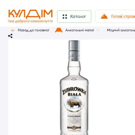
Готові стра
Каталог
Назад до головної
Алкогольні напої
Міцний алкогол