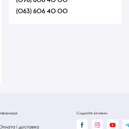
(063) 606 40 00
Фетяска
Вино Freschello Bianco 0,75л
Вино Ruteiro Bodeg
е сухе
біле сухе 10,5% 0,75л Італія
Milenium біле сухе 0.
В наявності
В наявності
175 ₴
186 ₴
Інформація
Слідкуйте за нами:
Оплата і доставка