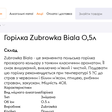
ви
Алкогольні напої
Акції
Оплата і доставка
ь
Горілка Zubrowka Biala 0,5л
Склад
Zubrowka Biala - це знаменита польська горілка
прозорого кольору з тонким класичним ароматом. Її
смак вишуканий, виключно м'який і чистий. Подавати
цю горілку рекомендується при температурі 5 ?C до
страв з червоним і білим м'ясом, птицею, рибним
стравам, закускам. Міцність 40%.
Характеристики
Вид міцного алкоголю
Горілка
Тип
Змішана
Об `єм
0.5 л
Виробник
Zubrowka
Країна
Польша