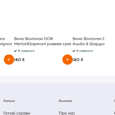
ara
Вино Bostavan DOR
Вино Bostavan DOR 
vignon
Merlot&Saperavi рожеве сухе
Альба & Шардоне біл
 л
13% 0,75л
13% 0,75 л
В наявності
В наявності
180 ₴
180 ₴
Каталог
Компанія
Готові страви
Про нас