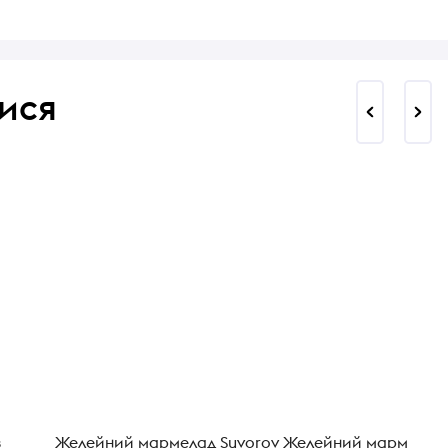
ися
з
Желейний мармелад Suvorov
Желейний мармелад 