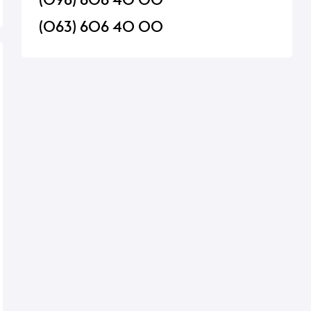
(063) 606 40 00
Suvorov
Карамель Roshen Lollipops
Вустерський соус He