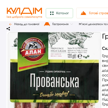
Готові стра
Каталог
Назад до головної
Гастрономія
М'ясні делікатеси та
Г
Ск
Гру
вир
св
дод
осо
Про
для
дод
від
під
Гру