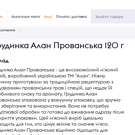
ви
Алкогольні напої
Акції
Оплата і доставка
 копчення
рудинка Алан Прованська 120 г
лад
динка Алан Прованська - це високоякісний м'ясний
іб, вироблений українською ТМ "Алан". Ніжну
инину приготували за традиційною рецептурою з
аванням прованських трав і спецій, що надає їй
бливого смаку та аромату. Грудинка Алан
ванська упакована у вакуумну упаковку, що зручно
 зберігання та використання. Вона не потребує
аткової обробки та готова до вживання одразу після
криття упаковки. Цей м'ясний виріб ідеально
ходить для тих, хто цінує якісне та смачне м'ясо.
динка Алан Прованська відмінно підходить для