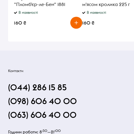
"Пломб'єр-ле-Бен" 1881
м'ясом кролика 225 г
Gelarty 75 г
В наявності
В наявності
160 ₴
160 ₴
Контакти
(044) 286 15 85
(098) 606 40 00
(063) 606 40 00
:30
:00
Години роботи: 8
—21