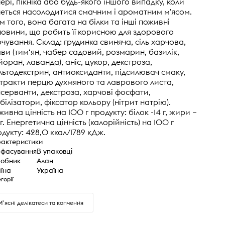
ері, пікніка або будь-якого іншого випадку, коли
еться насолодитися смачним і ароматним м'ясом.
м того, вона багата на білки та інші поживні
овини, що робить її корисною для здорового
чування. Склад: грудинка свиняча, сіль харчова,
ви (тим‘ян, чабер садовий, розмарин, базилік,
оран, лаванда), аніс, цукор, декстроза,
ьтодекстрин, антиоксиданти, підсилювач смаку,
тракти перцю духмяного та лаврового листа,
серванти, декстроза, харчові фосфати,
білізатори, фіксатор кольору (нітрит натрію).
ивна цінність на 100 г продукту: білок -14 г, жири –
г. Енергетична цінність (калорійність) на 100 г
дукту: 428,0 ккал/1789 кДж.
актеристики
 фасування
В упаковці
обник
Алан
їна
Україна
горії
М'ясні делікатеси та копчення