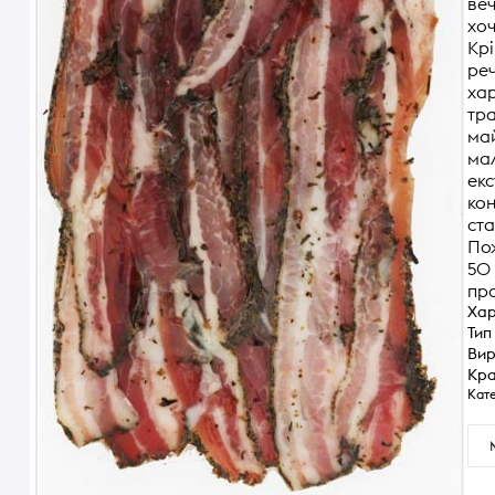
веч
хоч
Крі
реч
хар
тра
май
мал
екс
кон
ста
Пож
50 
про
Хар
Тип
Вир
Кра
Кате