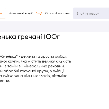
ви
Алкогольні напої
Акції
Оплата і доставка
енька гречані 100г
Жменька" - це легкі та хрусткі хлібці,
ної крупи, яка містить велику кількість
и, вітамінів і мінеральних речовин.
й обробці гречаної крупи, у хлібці
клітковина цільних злаків, вітаміни
овини.