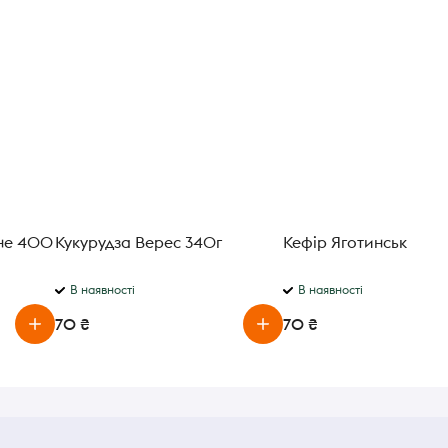
яне 400
Кукурудза Верес 340г
Кефір Яготинський 1%
В наявності
В наявності
70 ₴
70 ₴