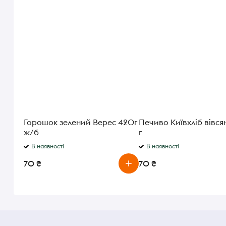
Горошок зелений Верес 420г
Печиво Київхліб вівс
ж/б
г
В наявності
В наявності
70 ₴
70 ₴