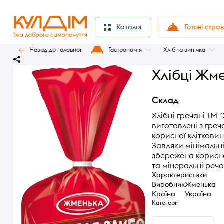
Готові стра
Каталог
Назад до головної
Гастрономія
Хліб та випічка
Хлібці Жм
Склад
Хлібці гречані ТМ "
виготовлені з греча
корисної клітковин
Завдяки мінімальні
збережена корисна 
та мінеральні реч
Характеристики
Виробник
Жменька
Країна
Україна
Категорії