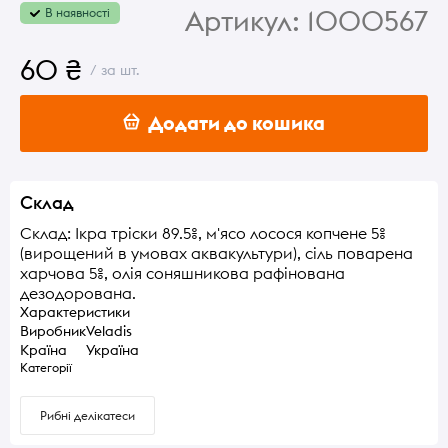
Артикул:
1000567
В наявності
60 ₴
/ за шт.
Додати до кошика
Склад
Склад: Ікра тріски 89.5%, м'ясо лосося копчене 5%
(вирощений в умовах аквакультури), сіль поварена
харчова 5%, олія соняшникова рафінована
дезодорована.
Характеристики
Виробник
Veladis
Країна
Україна
Категорії
Рибні делікатеси