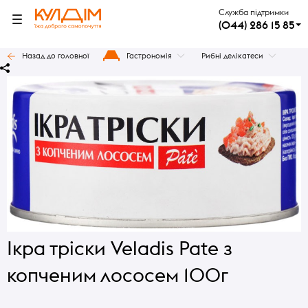
Служба підтримки
(044) 286 15 85
Назад до головної
Гастрономія
Рибні делікатеси
Ікра тріски Veladis Pate з
копченим лососем 100г