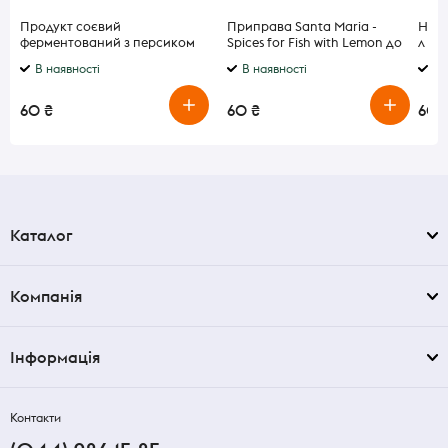
Продукт соєвий
Приправа Santa Maria -
Напі
ферментований з персиком
Spices for Fish with Lemon до
л
Alpro 150г
риби 23 г
В наявності
В наявності
В 
60 ₴
60 ₴
60 
Каталог
Компанія
Інформація
Контакти