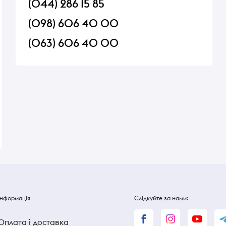
(044) 286 15 85
(098) 606 40 00
(063) 606 40 00
руктовим
Цукерки Halls зі смаком
Грінки ZhytarOK Сал
2% 115г
апельсина з вітаміном С 25.2
Гірчицею 70 г
г
В наявності
В наявності
22 ₴
22 ₴
27 ₴
Інформація
Слідкуйте за нами:
Оплата і доставка