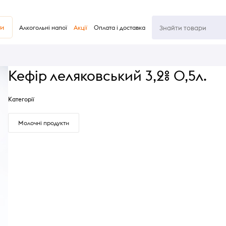
ви
Алкогольні напої
Акції
Оплата і доставка
Кефір леляковський 3,2% 0,5л.
Категорії
Молочні продукти