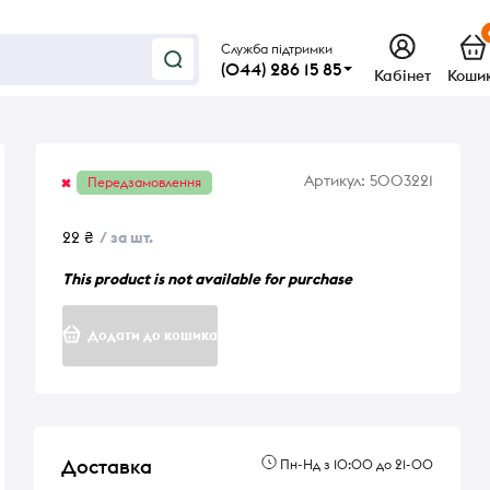
Служба підтримки
(044) 286 15 85
Кабінет
Коши
Артикул:
5003221
Передзамовлення
22 ₴
/ за шт.
This product is not available for purchase
Додати до кошика
Доставка
Пн-Нд з 10:00 до 21-00