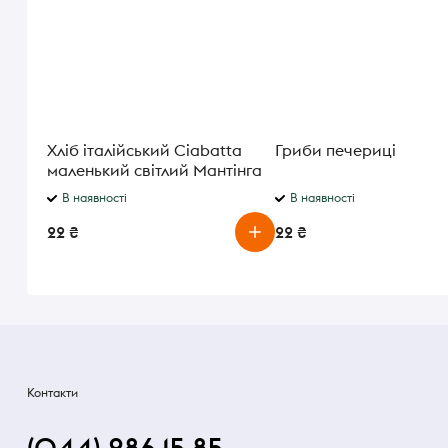
Хліб італійський Ciabatta
Гриби печериці
маленький світлий Мантінга
90г
В наявності
В наявності
22 ₴
22 ₴
Контакти