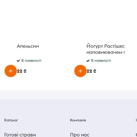
Апельсин
Йогурт Растішка з ф
наповнювачем банан 
В наявності
В наявності
22 ₴
22 ₴
Каталог
Компанія
Готові страви
Про нас