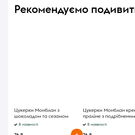
Рекомендуємо подивит
Цукерки Монблан з
Цукерки Монблан кре
шоколадом та сезамом
праліне з подрібнени
вагові
лісовим горіхом вагов
В наявності
В наявності
76 ₴
76 ₴