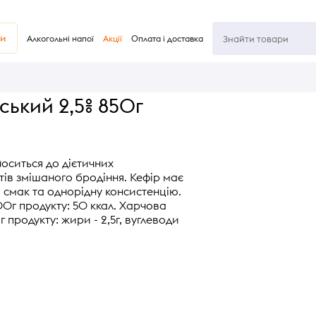
ви
Алкогольні напої
Акції
Оплата і доставка
ський 2,5% 850г
носиться до дієтичних
ів змішаного бродіння. Кефір має
смак та однорідну консистенцію.
00г продукту: 50 ккал. Харчова
г продукту: жири - 2,5г, вуглеводи