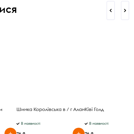
ися
м
Шинка Королівська в / г Алан
Ківі Голд
м
ій
В наявності
В наявності
76 ₴
76 ₴