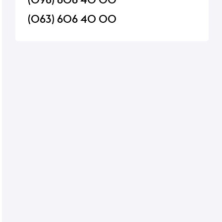
(063) 606 40 00
Морозиво Gelarty Sorbetti
Морозиво Gelarty So
Ананас у шоколаді 35г
Кокос у шоколаді 35
В наявності
В наявності
76 ₴
76 ₴