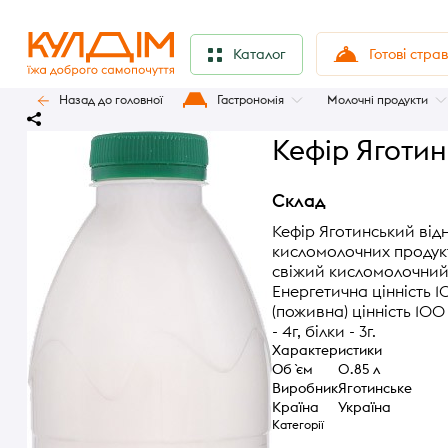
Готові стра
Каталог
Назад до головної
Гастрономія
Молочні продукти
Кефір Яготин
Склад
Кефір Яготинський від
кисломолочних продукт
свіжий кисломолочний 
Енергетична цінність 1
(поживна) цінність 100 
- 4г, білки - 3г.
Характеристики
Об `єм
0.85 л
Виробник
Яготинське
Країна
Україна
Категорії