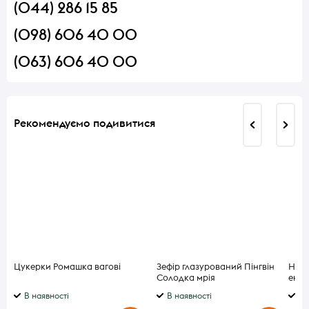
(044) 286 15 85
(098) 606 40 00
(063) 606 40 00
Рекомендуємо подивитися
Цукерки Ромашка вагові
Зефір глазурований Пінгвін
Напі
Солодка мрія
енер
В наявності
В наявності
В 