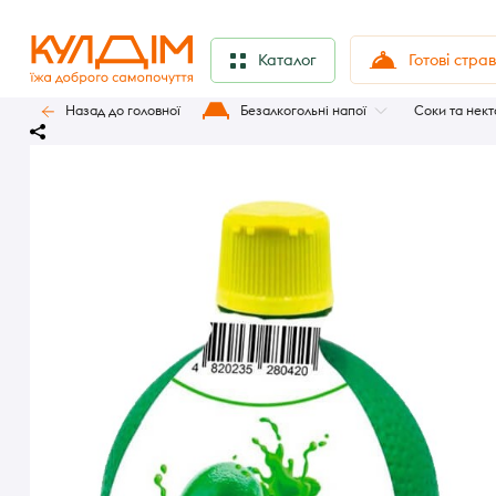
Готові стра
Каталог
Назад до головної
Безалкогольні напої
Соки та нек