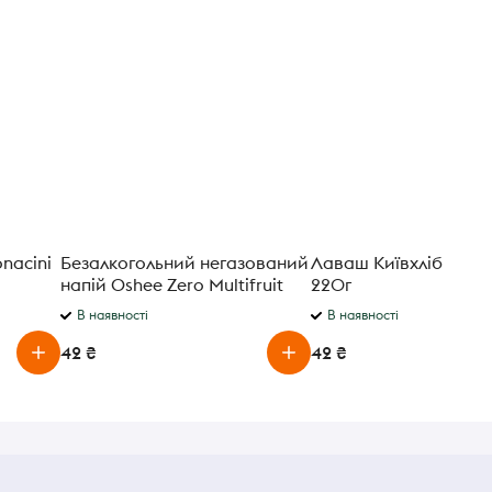
nacini
Безалкогольний негазований
Лаваш Київхліб вірм
напій Oshee Zero Multifruit
220г
0.75 л
В наявності
В наявності
42 ₴
42 ₴