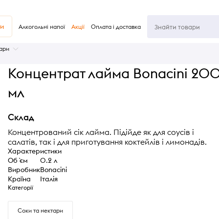
ви
Алкогольні напої
Акції
Оплата і доставка
тари
Концентрат лайма Bonacini 20
мл
Склад
Концентрований сік лайма. Підійде як для соусів і
салатів, так і для приготування коктейлів і лимонадів.
Характеристики
Об `єм
0.2 л
Виробник
Bonacini
Країна
Італія
Категорії
Соки та нектари