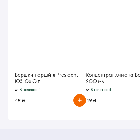
Вершки порційні President
Концентрат лимона Bo
10% 10х10 г
200 мл
В наявності
В наявності
42 ₴
42 ₴