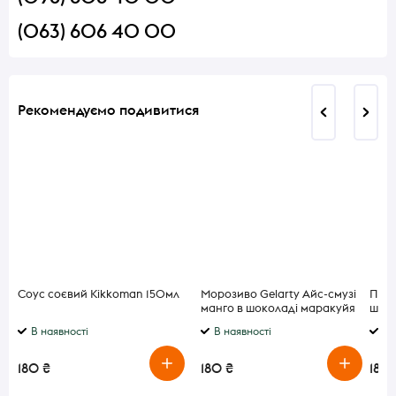
(063) 606 40 00
Рекомендуємо подивитися
Соус соєвий Kikkoman 150мл
Морозиво Gelarty Айс-смузі
Печи
манго в шоколаді маракуйя
шоко
80г
В наявності
В наявності
В 
180 ₴
180 ₴
180 