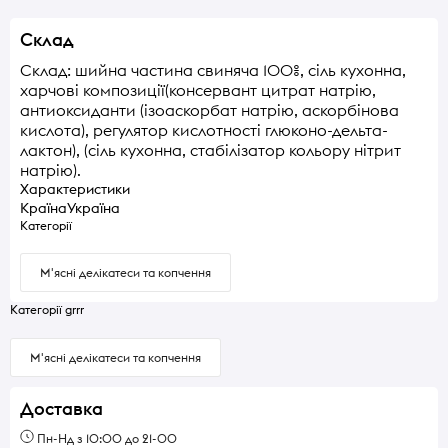
Склад
Склад: шийна частина свиняча 100%, сіль кухонна,
харчові композиції(консервант цитрат натрію,
антиоксиданти (ізоаскорбат натрію, аскорбінова
кислота), регулятор кислотності глюконо-дельта-
лактон), (сіль кухонна, стабілізатор кольору нітрит
натрію).
Характеристики
Країна
Україна
Категорії
М'ясні делікатеси та копчення
Категорії grrr
М'ясні делікатеси та копчення
Доставка
Пн-Нд з 10:00 до 21-00