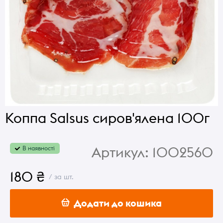
Коппа Salsus cиров'ялена 100г
Артикул:
1002560
В наявності
180 ₴
/ за шт.
Додати до кошика