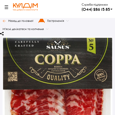
Служба підтримки
(044) 286 15 85
Назад до головної
Гастрономія
М'ясні делікатеси та копчення