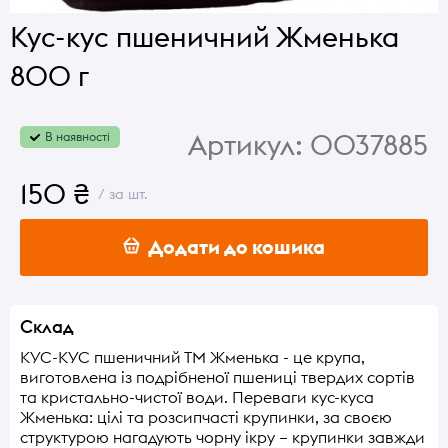
Кус-кус пшеничний Жменька
800 г
Артикул:
0037885
В наявності
150 ₴
/ за шт.
Додати до кошика
Склад
КУС-КУС пшеничний ТМ Жменька - це крупа,
виготовлена із подрібненої пшениці твердих сортів
та кристально-чистої води. Переваги кус-куса
Жменька: цілі та розсипчасті крупинки, за своєю
структурою нагадують чорну ікру – крупинки завжди