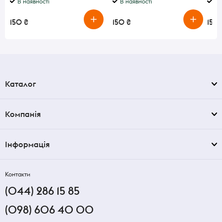
В наявності
В наявності
В 
150 ₴
150 ₴
150 
Каталог
Компанія
Інформація
Контакти
(044) 286 15 85
(098) 606 40 00