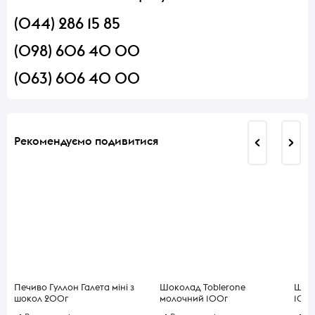
(044) 286 15 85
(098) 606 40 00
(063) 606 40 00
Рекомендуємо подивитися
Печиво Гуллон Галета міні з
Шоколад Toblerone
Шоко
шокол 200г
молочний 100г
100