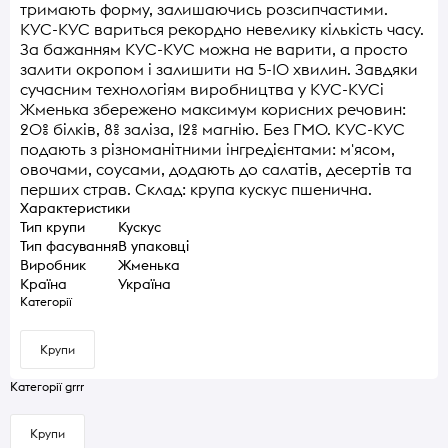
тримають форму, залишаючись розсипчастими.
КУС-КУС вариться рекордно невелику кількість часу.
За бажанням КУС-КУС можна не варити, а просто
залити окропом і залишити на 5-10 хвилин. Завдяки
сучасним технологіям виробництва у КУС-КУСі
Жменька збережено максимум корисних речовин:
20% білків, 8% заліза, 12% магнію. Без ГМО. КУС-КУС
подають з різноманітними інгредієнтами: м'ясом,
овочами, соусами, додають до салатів, десертів та
перших страв. Склад: крупа кускус пшенична.
Характеристики
Тип крупи
Кускус
Тип фасування
В упаковці
Виробник
Жменька
Країна
Україна
Категорії
Крупи
Категорії grrr
Крупи