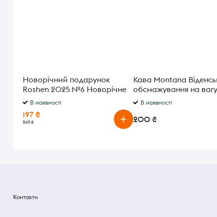
Новорічний подарунок
Кава Montana Віденсь
Roshen 2025 №6 Новорічне
обсмажування на ваг
свято 438 г
В наявності
В наявності
197 ₴
200 ₴
265 ₴
Контакти