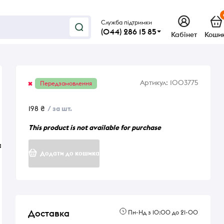
Служба підтримки
(044) 286 15 85
Кабінет
Коши
а
Артикул:
1003775
Передзамовлення
198 ₴
/ за шт.
This product is not available for purchase
а
Додати до кошика
Доставка
Пн-Нд з 10:00 до 21-00