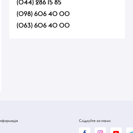
(044) 286 15 85
(098) 606 40 00
(063) 606 40 00
ичини
Желейний мармелад Suvorov
Сир Ilchester Wensle
Какаду
англійський з жура
43% 150 г
В наявності
В наявності
200 ₴
200 ₴
Інформація
Слідкуйте за нами: