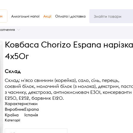
ви
Алкогольні напої
Акції
Оплата і доставка
 копчення
Ковбаса Chorizo Espana нарізк
4х50г
Склад
Склад: м'ясо свинини (корейка), сало, сіль, перець,
соєвий білок, молочний білок (з молока), декстрин, паст
з часнику, декстроза, антиокислювач Е301, консерванти
Е250, E252, барвник Е120.
Характеристики
Виробник
Espana
Країна
Іспанія
Категорії