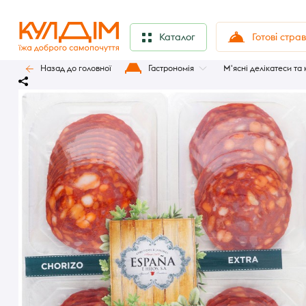
Готові стра
Каталог
Назад до головної
Гастрономія
М'ясні делікатеси та