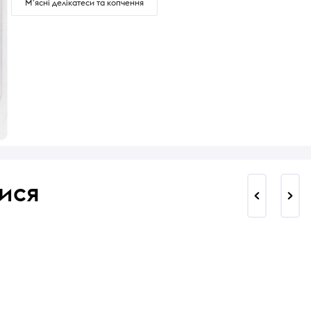
М'ясні делікатеси та копчення
ися