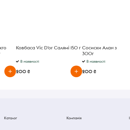
кго
Ковбаса Vic D'or Салямі 150 г
Сосиски Алан з ялов
у
300г
В наявності
В наявності
200 ₴
200 ₴
Каталог
Компанія