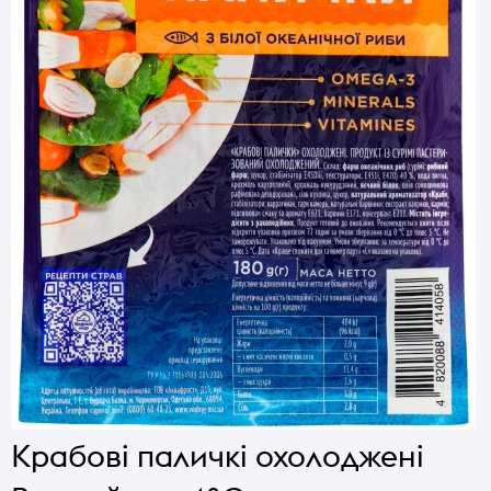
Крабові паличкі охолоджені