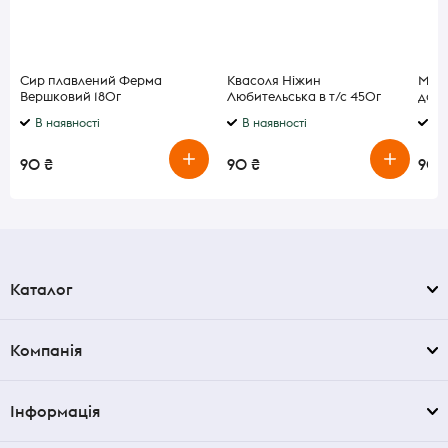
Сир плавлений Ферма
Квасоля Ніжин
Марм
Вершковий 180г
Любительська в т/с 450г
доль
Ніжин
В наявності
В наявності
В 
90 ₴
90 ₴
90 
Каталог
Компанія
Інформація