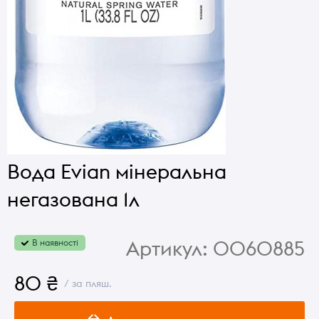
Вода Evian мінеральна
негазована 1л
Артикул:
0060885
В наявності
80 ₴
/ за пляш.