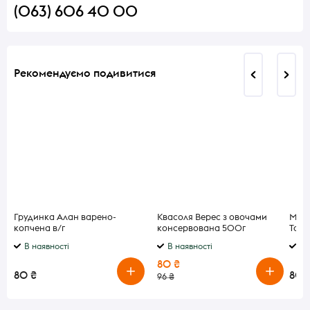
(063) 606 40 00
Рекомендуємо подивитися
Грудинка Алан варено-
Квасоля Верес з овочами
Мака
копчена в/г
консервована 500г
Tors
В наявності
В наявності
В 
80 ₴
80 ₴
80 
96 ₴