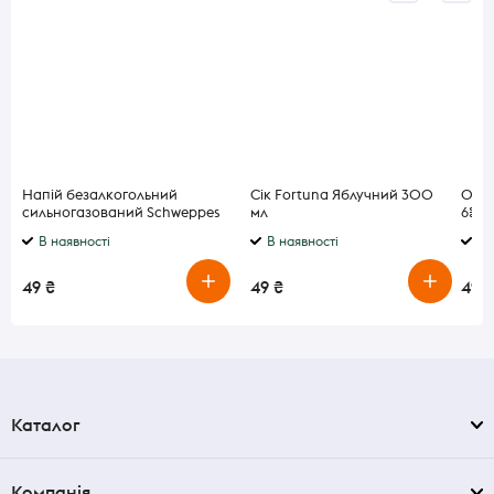
Напій безалкогольний
Сік Fortuna Яблучний 300
Оцет
сильногазований Schweppes
мл
6% 7
Pomegranate 1л
В наявності
В наявності
В 
49 ₴
49 ₴
49 ₴
Каталог
Компанія