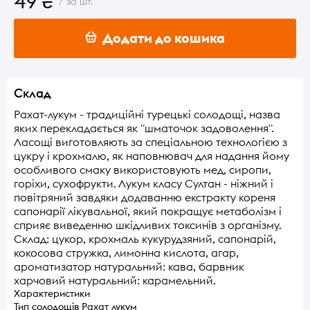
49 ₴
/ за шт.
Додати до кошика
Склад
Рахат-лукум - традиційні турецькі солодощі, назва
яких перекладається як "шматочок задоволення".
Ласощі виготовляють за спеціальною технологією з
цукру і крохмалю, як наповнювач для надання йому
особливого смаку використовують мед, сиропи,
горіхи, сухофрукти. Лукум класу Султан - ніжний і
повітряний завдяки додаванню екстракту кореня
сапонарії лікувальної, який покращує метаболізм і
сприяє виведенню шкідливих токсинів з організму.
Склад: цукор, крохмаль кукурудзяний, сапонарій,
кокосова стружка, лимонна кислота, агар,
ароматизатор натуральний: кава, барвник
харчовий натуральний: карамельний.
Характеристики
Тип солодощів
Рахат лукум