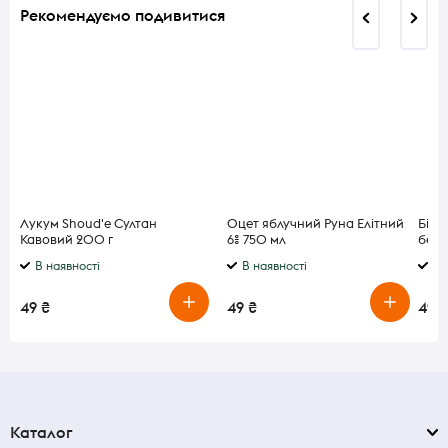
Рекомендуємо подивитися
Лукум Shoud'e Султан
Оцет яблучний Руна Елітний
Біфі
Кавовий 200 г
6% 750 мл
безл
цукр
В наявності
В наявності
В 
Acti
49 ₴
49 ₴
49 ₴
Каталог