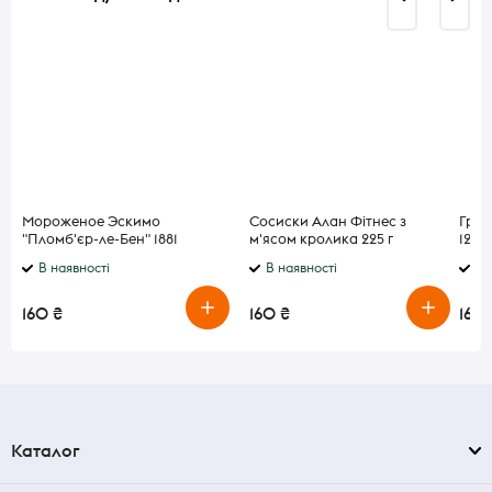
Мороженое Эскимо
Сосиски Алан Фітнес з
Груд
"Пломб'єр-ле-Бен" 1881
м'ясом кролика 225 г
120 г
Gelarty 75 г
В наявності
В наявності
В 
160 ₴
160 ₴
160 
Каталог