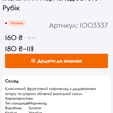
Рубік
Артикул:
1003337
Остання
160 ₴
/ за кг.
180 ₴
–11%
Додати до кошика
Склад
Класичний фруктовий мармелад з додаванням
агару та шаром збивної ванільної маси.
Характеристики
Тип солодощів
Мармелад
Виробник
Suvorov
Країна
Україна