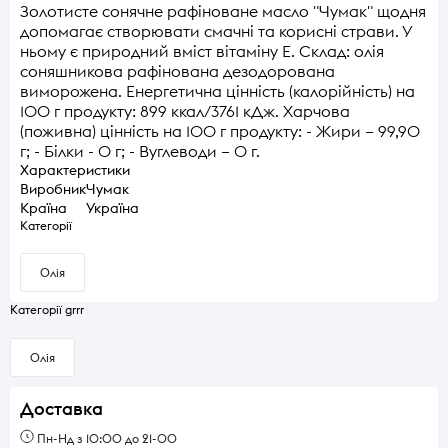
Золотисте сонячне рафіноване масло "Чумак" щодня
допомагає створювати смачні та корисні страви. У
ньому є природний вміст вітаміну Е. Склад: олія
соняшникова рафінована дезодорована
виморожена. Енергетична цінність (калорійність) на
100 г продукту: 899 ккал/3761 кДж. Харчова
(поживна) цінність на 100 г продукту: - Жири – 99,90
г; - Білки - 0 г; - Вуглеводи – 0 г.
Характеристики
Виробник
Чумак
Країна
Україна
Категорії
Олія
Категорії grrr
Олія
Доставка
Пн-Нд з 10:00 до 21-00