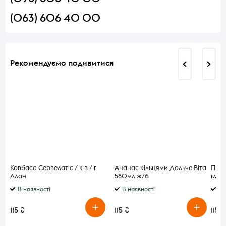
(063) 606 40 00
Рекомендуємо подивитися
Ковбаса Сервелат с / к в / г
Ананас кільцями Дольче Віта
Печи
Алан
580мл ж/б
глют
В наявності
В наявності
В 
115 ₴
115 ₴
115 ₴