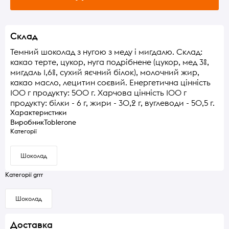
Склад
Темний шоколад з нугою з меду і мигдалю. Склад:
какао терте, цукор, нуга подрібнене (цукор, мед 3%,
мигдаль 1,6%, сухий яєчний білок), молочний жир,
какао масло, лецитин соєвий. Енергетична цінність
100 г продукту: 500 г. Харчова цінність 100 г
продукту: білки - 6 г, жири - 30,2 г, вуглеводи - 50,5 г.
Характеристики
Виробник
Toblerone
Категорії
Шоколад
Категорії grrr
Шоколад
Доставка