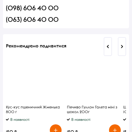
(098) 606 40 00
(063) 606 40 00
Рекомендуємо подивитися
Кус-кус пшеничний Жменька
Печиво Гуллон Галета міні з
Шоко
800 г
шокол 200г
100
В наявності
В наявності
В 
150 ₴
150 ₴
150 