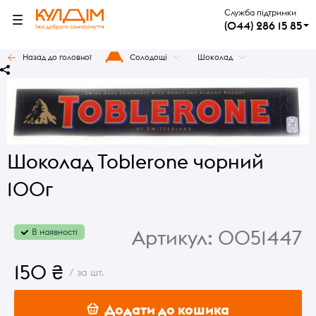
Служба підтримки
(044) 286 15 85
Назад до головної
Солодощі
Шоколад
Шоколад Toblerone чорний
100г
Артикул:
0051447
В наявності
150 ₴
/ за шт.
Додати до кошика