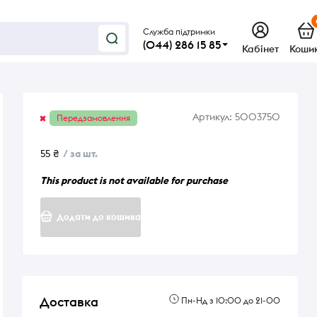
Служба підтримки
(044) 286 15 85
Кабінет
Коши
Артикул:
5003750
Передзамовлення
55 ₴
/ за шт.
This product is not available for purchase
Додати до кошика
Доставка
Пн-Нд з 10:00 до 21-00