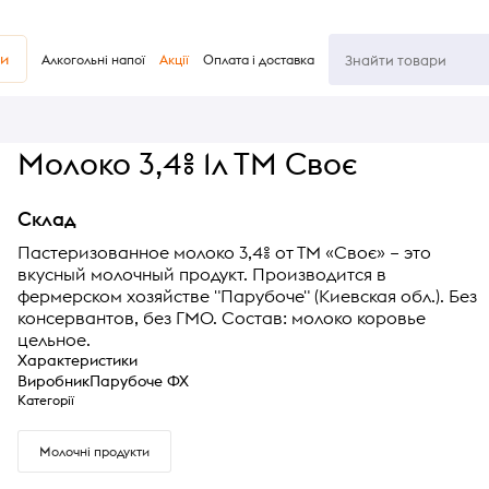
ви
Алкогольні напої
Акції
Оплата і доставка
Молоко 3,4% 1л ТМ Своє
Склад
Пастеризованное молоко 3,4% от ТМ «Своє» – это
вкусный молочный продукт. Производится в
фермерском хозяйстве "Парубоче" (Киевская обл.). Без
консервантов, без ГМО. Состав: молоко коровье
цельное.
Характеристики
Виробник
Парубоче ФХ
Категорії
Молочні продукти