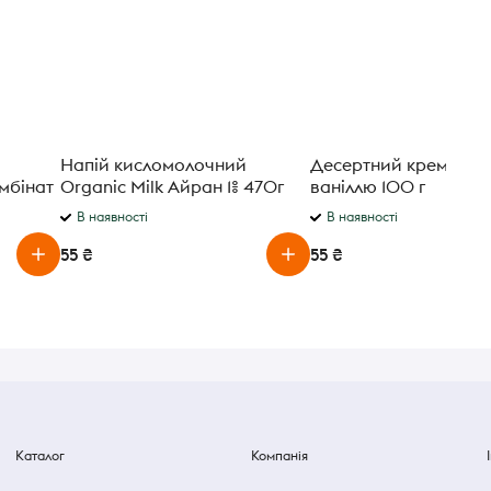
Напій кисломолочний
Десертний крем Elle-V
мбінат
Organic Milk Айран 1% 470г
ваніллю 100 г
В наявності
В наявності
55 ₴
55 ₴
Каталог
Компанія