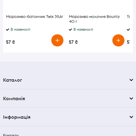
Морозиво-батончик Twix 39,6г
Морозиво молочне Bounty
Тома
40 г
В наявності
В наявності
В 
57 ₴
57 ₴
57 ₴
Каталог
Компанія
Інформація
Контакти