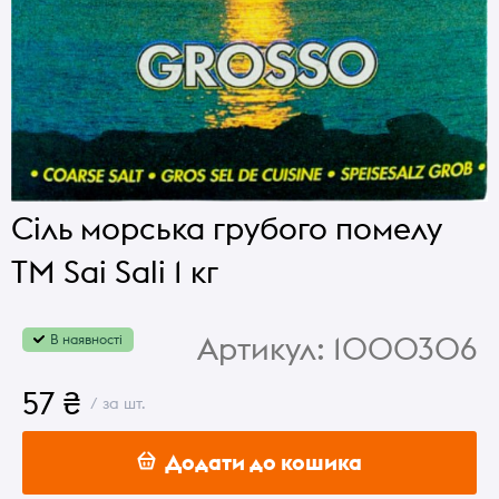
Сіль морська грубого помелу
ТМ Sai Sali 1 кг
Артикул:
1000306
В наявності
57 ₴
/ за шт.
Додати до кошика