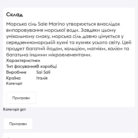
Склад
Морська сіль Sale Marino утворюється внаслідок
випаровування морської води. Завдяки цьому
унікальному смаку, морська сіль давно цінується у
середземноморській кухні та кухнях усього світу. Цей
продукт багатий йодом, кальцієм, магнієм, калієм та
багатьма іншими мікроелементами.
Характеристики
Тип фасування
В коробці
Виробник
Sai Sali
Країна
Італія
Категорії
Приправи
Категорії grrr
Приправи