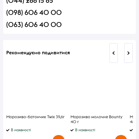
(044) 286 15 85
(098) 606 40 00
(063) 606 40 00
Рекомендуємо подивитися
Морозиво-батончик Twix 39,6г
Морозиво молочне Bounty
Моро
40 г
48 г
В наявності
В наявності
В 