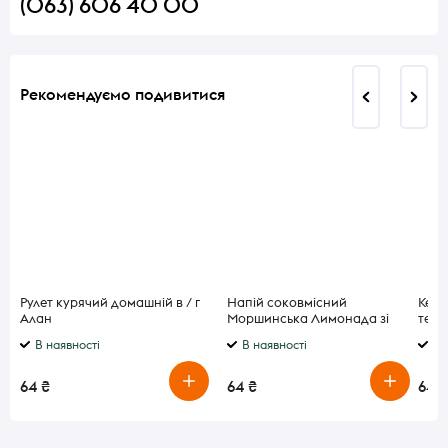
(063) 606 40 00
Рекомендуємо подивитися
Рулет курячий домашній в / г
Напій соковмісний
Кефі
Алан
Моршинська Лимонада зі
терм
смаком Апельсин-Персик 1.5
450
В наявності
В наявності
В 
л
64 ₴
64 ₴
64 ₴