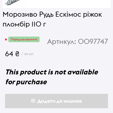
Морозиво Рудь Ескімос ріжок
пломбір 110 г
Артикул:
0097747
Передзамовлення
64 ₴
/ за шт.
This product is not available
for purchase
Додати до кошика