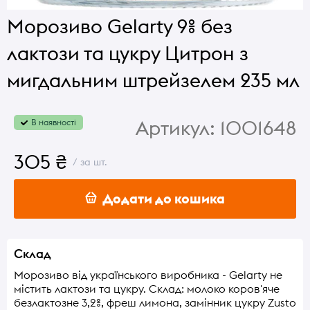
Морозиво Gelarty 9% без
лактози та цукру Цитрон з
мигдальним штрейзелем 235 мл
Артикул:
1001648
В наявності
305 ₴
/ за шт.
Додати до кошика
Склад
Морозиво від українського виробника - Gelarty не
містить лактози та цукру. Склад: молоко коров'яче
безлактозне 3,2%, фреш лимона, замінник цукру Zusto