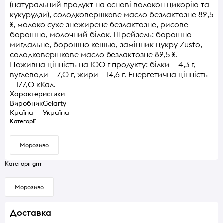
(натуральний продукт на основі волокон цикорію та
кукурудзи), солодковершкове масло безлактозне 82,5
%, молоко сухе знежирене безлактозне, рисове
борошно, молочний білок. Шрейзель: борошно
мигдальне, борошно кешью, замінник цукру Zusto,
солодковершкове масло безлактозне 82,5 %.
Поживна цінність на 100 г продукту: білки – 4,3 г,
вуглеводи – 7,0 г, жири – 14,6 г. Енергетична цінність
– 177,0 кКал.
Характеристики
Виробник
Gelarty
Країна
Україна
Категорії
Морозиво
Категорії grrr
Морозиво
Доставка