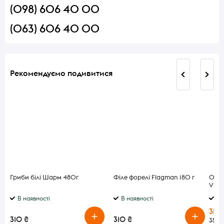
(098) 606 40 00
(063) 606 40 00
Рекомендуємо подивитися
Гриби білі Шарм 480г
Філе форелі Flagman 180 г
Олія
Virg
В наявності
В наявності
В 
310 
310 ₴
310 ₴
350 