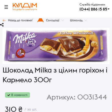
Служба підтримки
(044) 286 15 85
Назад до головної
Солодощі
Шоколад
Шоколад Milka з цілим горіхом і
Кармело 300г
Артикул:
0031344
В наявності
310 ₴
/ за шт.