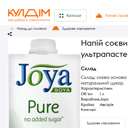
Готові стра
Каталог
Назад до головної
Здорове харчування
Напій соєви
ультрапасте
Склад
Склад: соєва основа 1
натуральний цукор.
Характеристики
Об `єм
1 л
Виробник
Joya
Країна
Австрія
Категорії
Здорове харчування