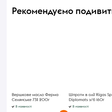
Рекомендуємо подивит
Вершкове масло Ферма
Шпроти в олії Rigas Sp
Селянське 73% 200г
Diplomats з/б 160г
В наявності
В наявності