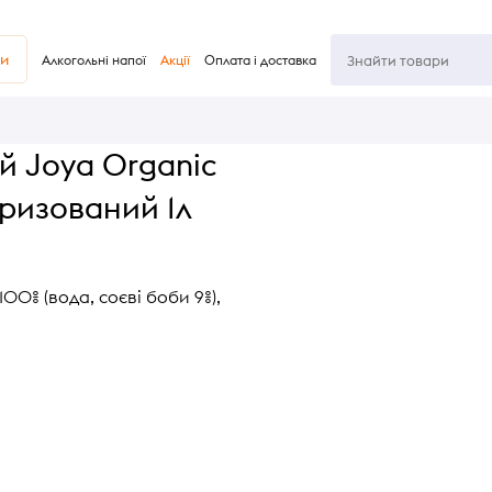
ви
Алкогольні напої
Акції
Оплата і доставка
й Joya Organic
ризований 1л
00% (вода, соєві боби 9%),