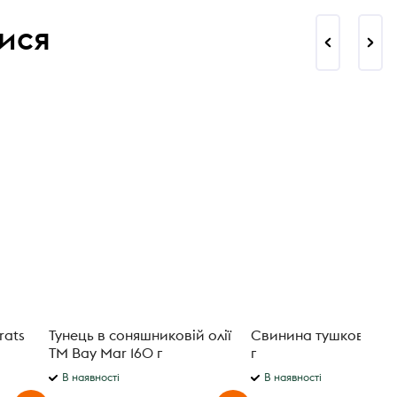
ися
rats
Тунець в соняшниковій олії
Свинина тушкована 
ТМ Bay Mar 160 г
г
В наявності
В наявності