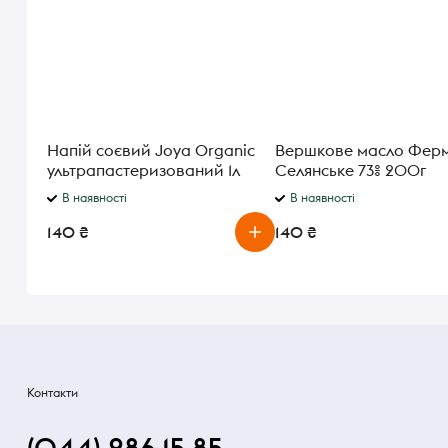
Напій соєвий Joya Organic
Вершкове масло Фер
ультрапастеризований 1л
Селянське 73% 200г
В наявності
В наявності
140 ₴
140 ₴
Контакти