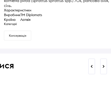
копчена риба (Sprattus sprattus spp.) 70%, рапсова олія,
сіль.
Характеристики
Виробник
TM Diplomats
Країна
Латвія
Категорії
Консервація
ися