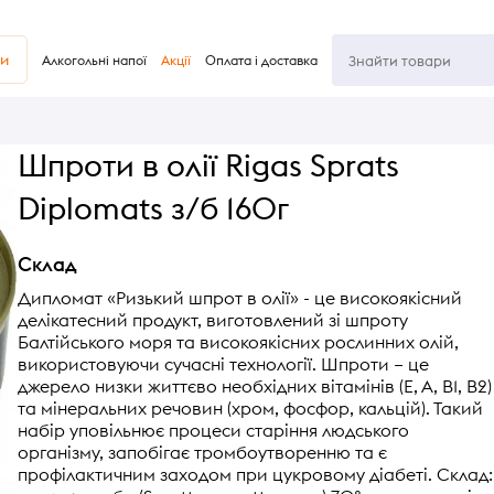
ви
Алкогольні напої
Акції
Оплата і доставка
Шпроти в олії Rigas Sprats
Diplomats з/б 160г
Склад
Дипломат «Ризький шпрот в олії» - це високоякісний
делікатесний продукт, виготовлений зі шпроту
Балтійського моря та високоякісних рослинних олій,
використовуючи сучасні технології. Шпроти – це
джерело низки життєво необхідних вітамінів (Е, А, В1, В2)
та мінеральних речовин (хром, фосфор, кальцій). Такий
набір уповільнює процеси старіння людського
організму, запобігає тромбоутворенню та є
профілактичним заходом при цукровому діабеті. Склад: