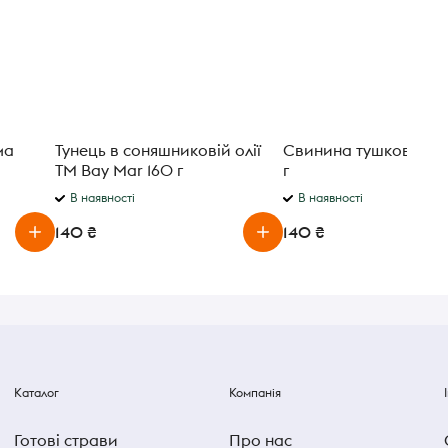
ма
Тунець в соняшниковій олії
Свинина тушкована 
ТМ Bay Mar 160 г
г
В наявності
В наявності
140 ₴
140 ₴
Каталог
Компанія
Готові страви
Про нас