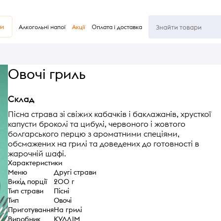
ви
Алкогольні напої
Акції
Оплата і доставка
Овочі гриль
Склад
Пісна страва зі свіжих кабачків і баклажанів, хрусткої
капусти броколі та цибулі, червоного і жовтого
болгарського перцю з ароматними спеціями,
обсмажених на грилі та доведених до готовності в
жарочній шафі.
Характеристики
Меню
Другі страви
Вихід порції
200 г
Тип страви
Пісні
Тип
Овочі
Приготування
На грилі
Виробник
КУЛДІМ