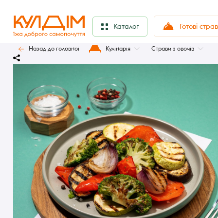
Готові стра
Каталог
Назад до головної
Кулінарія
Страви з овочів