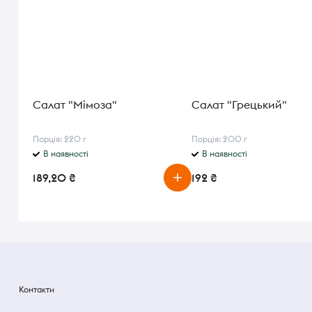
Салат "Мімоза"
Салат "Грецький"
Порція: 220 г
Порція: 200 г
В наявності
В наявності
189,20 ₴
192 ₴
Контакти