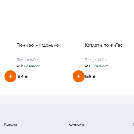
Печиво мигдальне
Котлети по-київськи
Порція: 160 г
Порція: 140 г
В наявності
В наявності
184 ₴
182 ₴
Каталог
Компанія