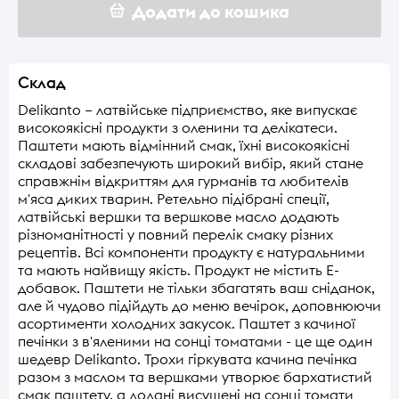
Додати до кошика
Склад
Delikanto – латвійське підприємство, яке випускає
високоякісні продукти з оленини та делікатеси.
Паштети мають відмінний смак, їхні високоякісні
складові забезпечують широкий вибір, який стане
справжнім відкриттям для гурманів та любителів
м'яса диких тварин. Ретельно підібрані спеції,
латвійські вершки та вершкове масло додають
різноманітності у повний перелік смаку різних
рецептів. Всі компоненти продукту є натуральними
та мають найвищу якість. Продукт не містить E-
добавок. Паштети не тільки збагатять ваш сніданок,
але й чудово підійдуть до меню вечірок, доповнюючи
асортименти холодних закусок. Паштет з качиної
печінки з в'яленими на сонці томатами - це ще один
шедевр Delikanto. Трохи гіркувата качина печінка
разом з маслом та вершками утворює бархатистий
смак паштету, а додані висушені на сонці томати