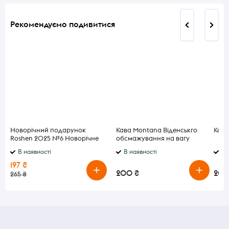
Рекомендуємо подивитися
Новорічний подарунок
Кава Montana Віденськго
Ковб
Roshen 2025 №6 Новорічне
обсмажування на вагу
свято 438 г
В наявності
В наявності
В 
197 ₴
200 ₴
200
265 ₴