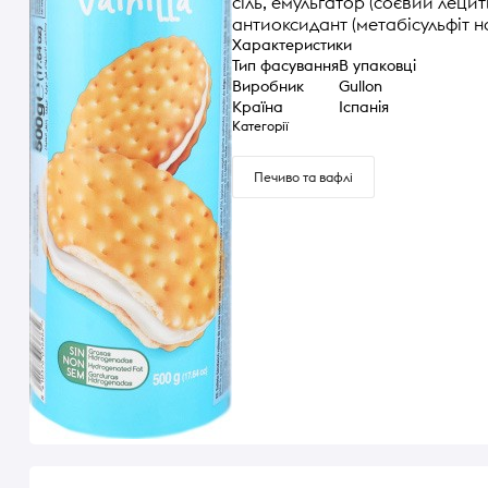
сіль, емульгатор (соєвий лецит
антиоксидант (метабісульфіт н
Характеристики
Тип фасування
В упаковці
Виробник
Gullon
Країна
Іспанія
Категорії
Печиво та вафлі