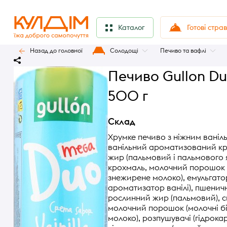
Готові стра
Каталог
Назад до головної
Солодощі
Печиво та вафлі
Печиво Gullon Du
500 г
Склад
Хрумке печиво з ніжним ваніл
ванільний ароматизований кр
жир (пальмовий і пальмового 
крохмаль, молочний порошок (м
знежирене молоко), емульгатор
ароматизатор ванілі), пшенич
рослинний жир (пальмовий), с
молочний порошок (молочні бі
молоко), розпушувачі (гідрока