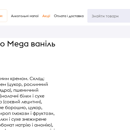
ви
Алкогольні напої
Акції
Оплата і доставка
o Mega ваніль
ьним кремом. Склад:
ем (цукор, рослинний
ядра), пшеничний
олочні білки і сухе
 (соєвий лецитин),
не борошно, цукор,
ироп глюкози і фруктози,
лки і сухе знежирене
рбонат натрію і амонію),