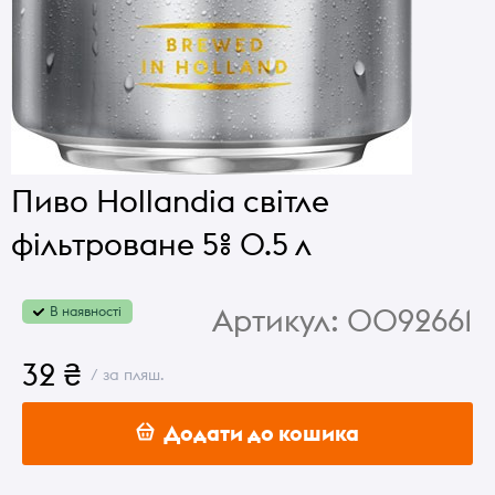
Пиво Hollandia світле
фільтроване 5% 0.5 л
Артикул:
0092661
В наявності
32 ₴
/ за пляш.
Додати до кошика