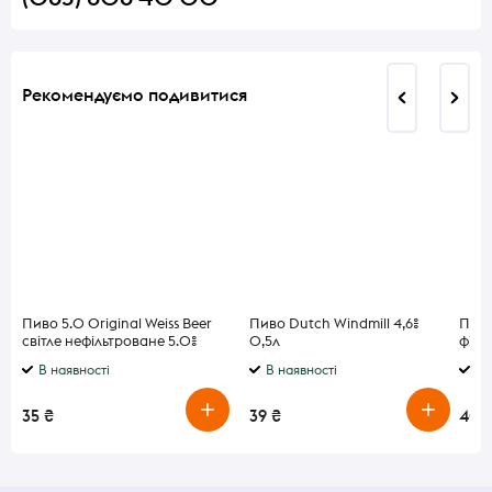
Рекомендуємо подивитися
Пиво 5.0 Original Weiss Beer
Пиво Dutch Windmill 4,6%
Пиво
світле нефільтроване 5.0%
0,5л
філь
0.5л
В наявності
В наявності
В 
35 ₴
39 ₴
40 