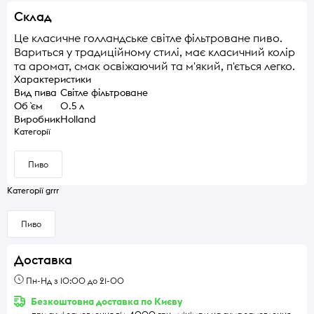
Склад
Це класичне голландське світле фільтроване пиво.
Вариться у традиційному стилі, має класичний колір
та аромат, смак освіжаючий та м'який, п'ється легко.
Характеристики
Вид пива
Світле фільтроване
Об `єм
0.5 л
Виробник
Holland
Категорії
Пиво
Категорії grrr
Пиво
Доставка
Пн-Нд з 10:00 до 21-00
Безкоштовна доставка по Києву