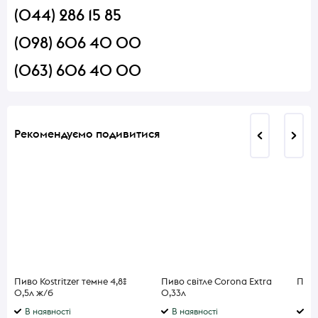
(044) 286 15 85
(098) 606 40 00
(063) 606 40 00
Рекомендуємо подивитися
Пиво Kostritzer темне 4,8%
Пиво світле Corona Extra
Пиво
0,5л ж/б
0,33л
В наявності
В наявності
В 