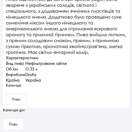
зварене з українських солодів, світлого і
спеціального, з додаванням ячмінних пластівців та
німецького хмелю. Додатково було проведено сухе
охмеління міксом іншого німецького та
американського хмелю для отримання яскравого
аромату та приємної гірчинки. Пиво вийшло питким,
з прямим солодовим смаком, пряним, з приємною
сухою гіркотою, ароматика хвойна,трав’яна, злегка
тропічна. Має світло-янтарний колір.
Характеристики
Вид пива
Нефільтроване світле
Об `єм
0.33 л
Виробник
Drofa
Країна
Україна
Категорії
Пиво
Категорії grrr
Пиво