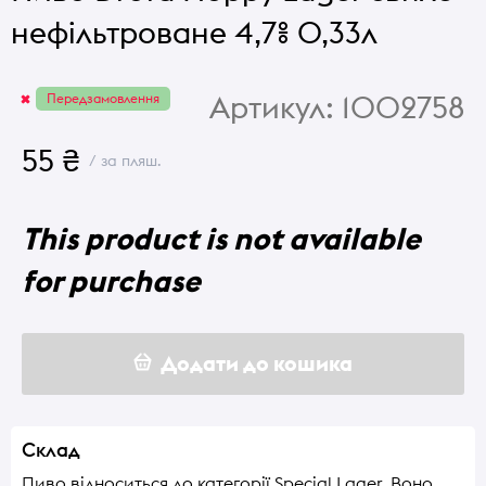
нефільтроване 4,7% 0,33л
Артикул:
1002758
Передзамовлення
55 ₴
/ за пляш.
This product is not available
for purchase
Додати до кошика
Склад
Пиво відноситься до категорії Special Lager. Воно