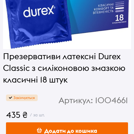
Презервативи латексні Durex
Classic з силіконовою змазкою
класичні 18 штук
Артикул:
1004661
Закінчується
435 ₴
/ за шт.
Додати до кошика