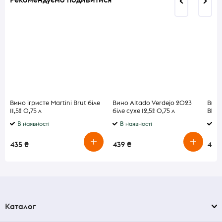
Вино ігристе Martini Brut біле
Вино Altado Verdejo 2023
Вино
11,5% 0,75 л
біле сухе 12,5% 0,75 л
Blus
10,5%
В наявності
В наявності
В 
435 ₴
439 ₴
439
Каталог