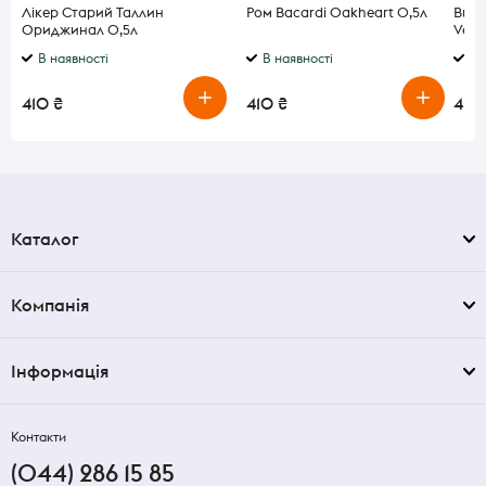
Лікер Старий Таллин
Ром Bacardi Oakheart 0,5л
Вино 
Ориджинал 0,5л
Venez
В наявності
В наявності
В 
410 ₴
410 ₴
410
Каталог
Компанія
Інформація
Контакти
(044) 286 15 85