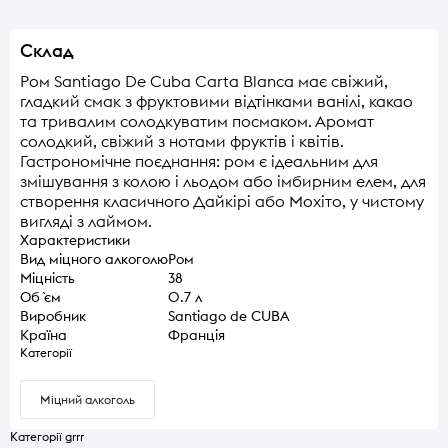
Склад
Ром Santiago De Cuba Carta Blanca має свіжий,
гладкий смак з фруктовими відтінками ванілі, какао
та тривалим солодкуватим посмаком. Аромат
солодкий, свіжий з нотами фруктів і квітів.
Гастрономічне поєднання: ром є ідеальним для
змішування з колою і льодом або імбирним елем, для
створення класичного Дайкірі або Мохіто, у чистому
вигляді з лаймом.
Характеристики
Вид міцного алкоголю
Ром
Міцність
38
Об `єм
0.7 л
Виробник
Santiago de CUBA
Країна
Франція
Категорії
Міцний алкоголь
Категорії grrr