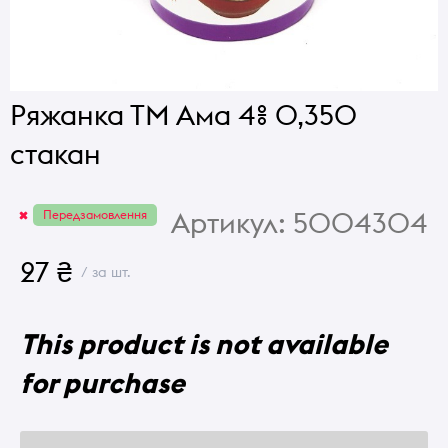
Ряжанка ТМ Ама 4% 0,350
стакан
Артикул:
5004304
Передзамовлення
27 ₴
/ за шт.
This product is not available
for purchase