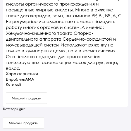
кислоты органического происхождения и
насыщенные жирные кислоты. Много в ряженке
также дисахаридов, золы, витаминов РР, В1, В2, А, С.
Ее регулярное использование поможет наладить
работу многих органов и систем. А именно:
Желудочно-кишечного тракта Опорно-
двигательного аппарата Сердечно-сосудистой и
мочевыводящей систем Используют ряженку не
только в кулинарных целях, но и в косметических.
Она неплохо подходит для приготовления
тонизирующих, освежающих масок для рук, лица,
волос.
Характеристики
Виробник
АМА
Категорії
Молочні продукти
Категорії grrr
Молочні продукти