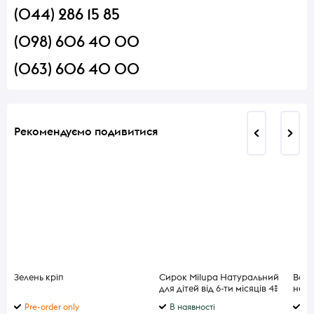
(044) 286 15 85
(098) 606 40 00
(063) 606 40 00
Рекомендуємо подивитися
Зелень кріп
Сирок Milupa Натуральний
Вод
для дітей від 6-ти місяців 4%
нега
90г
Pre-order only
В наявності
В 