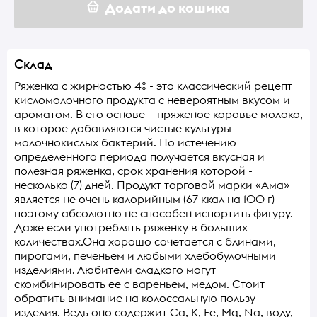
Додати до кошика
Склад
Ряженка с жирностью 4% - это классический рецепт
кисломолочного продукта с невероятным вкусом и
ароматом. В его основе – пряженое коровье молоко,
в которое добавляются чистые культуры
молочнокислых бактерий. По истечению
определенного периода получается вкусная и
полезная ряженка, срок хранения которой -
несколько (7) дней. Продукт торговой марки «Ама»
является не очень калорийным (67 ккал на 100 г)
поэтому абсолютно не способен испортить фигуру.
Даже если употреблять ряженку в больших
количествах.Она хорошо сочетается с блинами,
пирогами, печеньем и любыми хлебобулочными
изделиями. Любители сладкого могут
скомбинировать ее с вареньем, медом. Стоит
обратить внимание на колоссальную пользу
изделия. Ведь оно содержит Ca, K, Fe, Mg, Na, воду,