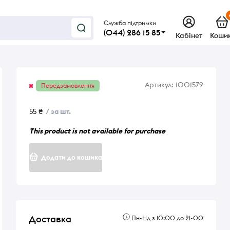
Служба підтримки
(044) 286 15 85
Кабінет
Коши
Артикул:
1001579
Передзамовлення
55 ₴
/ за шт.
This product is not available for purchase
Додати до кошика
Доставка
Пн-Нд з 10:00 до 21-00