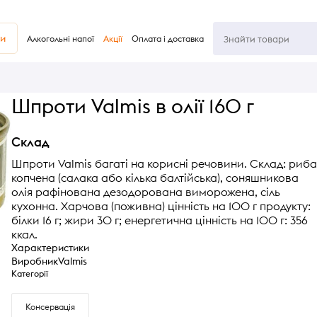
ви
Алкогольні напої
Акції
Оплата і доставка
Шпроти Valmis в олії 160 г
Склад
Шпроти Valmis багаті на корисні речовини. Склад: риба
копчена (салака або кілька балтійська), соняшникова
олія рафінована дезодорована виморожена, сіль
кухонна. Харчова (поживна) цінність на 100 г продукту:
білки 16 г; жири 30 г; енергетична цінність на 100 г: 356
ккал.
Характеристики
Виробник
Valmis
Категорії
Консервація