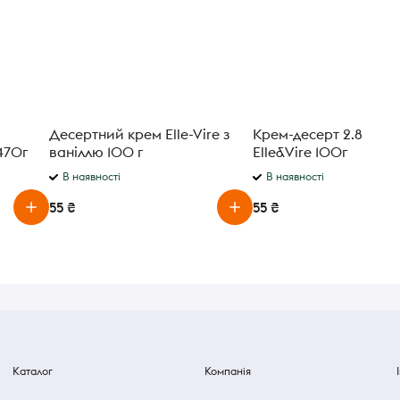
Десертний крем Elle-Vire з
Крем-десерт 2.8% Ca
470г
ваніллю 100 г
Elle&Vire 100г
В наявності
В наявності
55 ₴
55 ₴
Каталог
Компанія