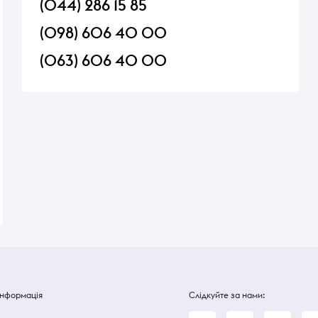
(044) 286 15 85
(098) 606 40 00
(063) 606 40 00
ramel
Напій Schweppes грейпфрут
Цукерки жувальні D
1,5л.
Shiny mix 80 г
В наявності
В наявності
55 ₴
55 ₴
Інформація
Слідкуйте за нами: