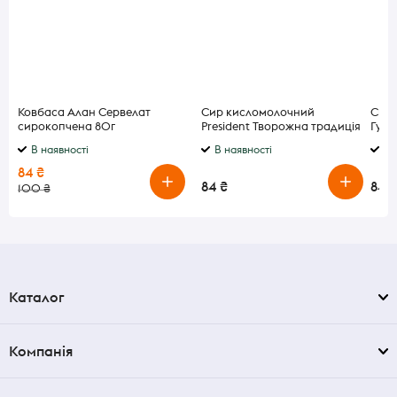
Ковбаса Алан Сервелат
Сир кисломолочний
Сир 
сирокопчена 80г
President Творожна традиція
Густ
0,2% 300г
В наявності
В наявності
В 
84 ₴
84 ₴
84 ₴
100 ₴
Каталог
Компанія