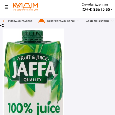
Служба підтримки
(044) 286 15 85
Назад до головної
Безалкогольні напої
Соки та нектари