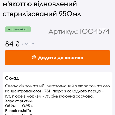
м'якоттю відновлений
стерилізований 950мл
Артикул:
1004574
В наявності
84 ₴
/ за шт.
Додати до кошика
Склад
Склад: сік томатний (виготовлений з пюре томатного
концентрованого) - 78%, пюре з солодкого перцю -
15%, пюре з моркви - 7%, сіль кухонна харчова.
Характеристики
Об `єм
0.95 л
Виробник
Jaffa