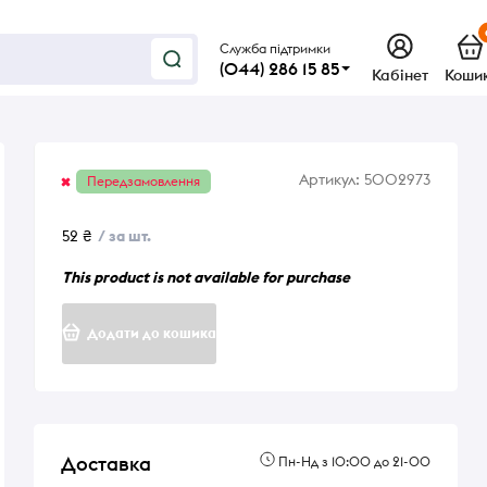
Служба підтримки
(044) 286 15 85
Кабінет
Коши
Артикул:
5002973
Передзамовлення
52 ₴
/ за шт.
This product is not available for purchase
Додати до кошика
Доставка
Пн-Нд з 10:00 до 21-00