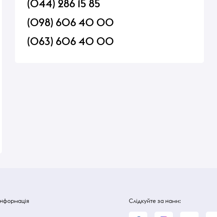
(044) 286 15 85
(098) 606 40 00
(063) 606 40 00
er
Сухарі Київхліб Класичні
Кукурудзяні палички
молочні 260г
100г
В наявності
В наявності
52 ₴
52 ₴
Інформація
Слідкуйте за нами: