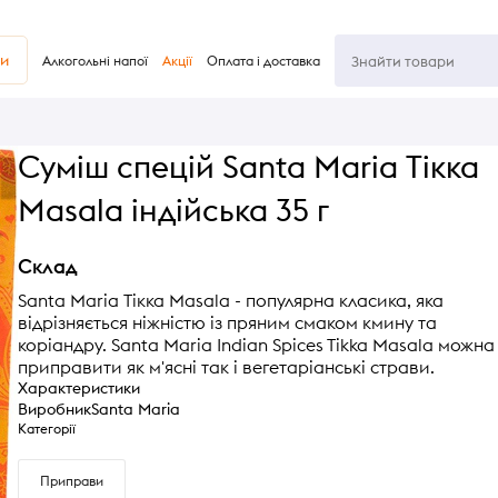
ви
Алкогольні напої
Акції
Оплата і доставка
Суміш спецій Santa Maria Тікка
Masala індійська 35 г
Склад
Santa Maria Тікка Masala - популярна класика, яка
відрізняється ніжністю із пряним смаком кмину та
коріандру. Santa Maria Indian Spices Tikka Masala можна
приправити як м'ясні так і вегетаріанські страви.
Характеристики
Виробник
Santa Maria
Категорії
Приправи