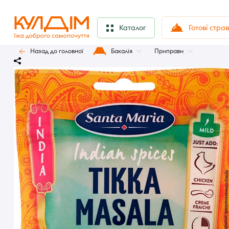
Готові стра
Каталог
Назад до головної
Бакалія
Приправи