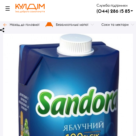
Служба підтримки
(044) 286 15 85
Назад до головної
Безалкогольні напої
Соки та нектари