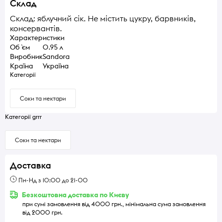
Склад
Склад: яблучний сік. Не містить цукру, барвників,
консервантів.
Характеристики
Об `єм
0.95 л
Виробник
Sandora
Країна
Україна
Категорії
Соки та нектари
Категорії grrr
Соки та нектари
Доставка
Пн-Нд з 10:00 до 21-00
Безкоштовна доставка по Києву
при сумі замовлення від 4000 грн., мінімальна сума замовлення
від 2000 грн.