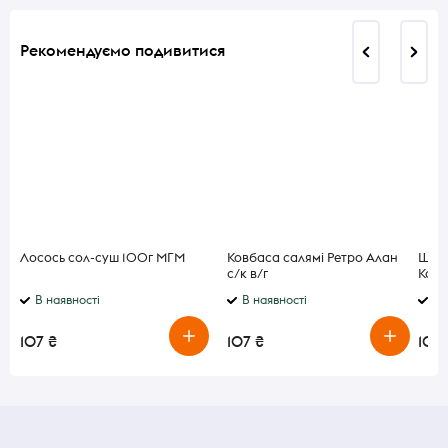
Рекомендуємо подивитися
Лосось сол-суш 100г МГМ
Ковбаса салямі Ретро Алан
Шоко
с/к в/г
Кара
В наявності
В наявності
В 
107 ₴
107 ₴
107 