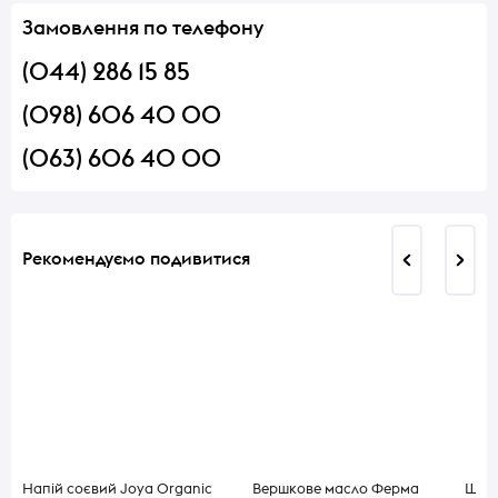
Замовлення по телефону
(044) 286 15 85
(098) 606 40 00
(063) 606 40 00
Рекомендуємо подивитися
Напій соєвий Joya Organic
Вершкове масло Ферма
Шпро