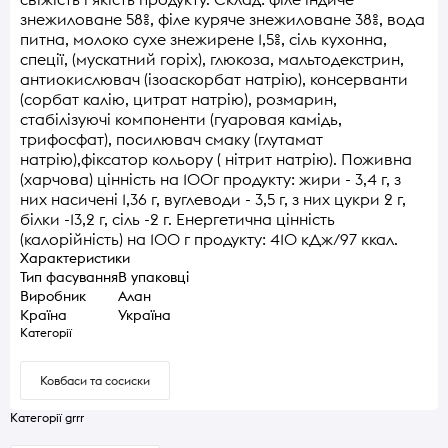
знежиловане 58%, філе куряче знежиловане 38%, вода
питна, молоко сухе знежирене 1,5%, сіль кухонна,
спеції, (мускатний горіх), глюкоза, мальтодекстрин,
антиокислювач (ізоаскорбат натрію), консерванти
(сорбат калію, цитрат натрію), розмарин,
стабілізуючі компоненти (гуаровая камідь,
трифосфат), посилювач смаку (глутамат
натрію),фіксатор кольору ( нітрит натрію). Поживна
(харчова) цінність на 100г продукту: жири - 3,4 г, з
них насичені 1,36 г, вуглеводи - 3,5 г, з них цукри 2 г,
білки -13,2 г, сіль -2 г. Енергетична цінність
(калорійність) на 100 г продукту: 410 кДж/97 ккал.
Характеристики
Тип фасування
В упаковці
Виробник
Алан
Країна
Україна
Категорії
Ковбаси та сосиски
Категорії grrr