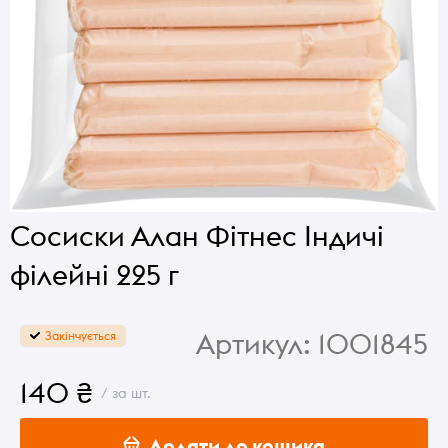
Сосиски Алан Фітнес Індичі
філейні 225 г
Артикул:
1001845
Закінчується
140 ₴
/ за шт.
Додати до кошика