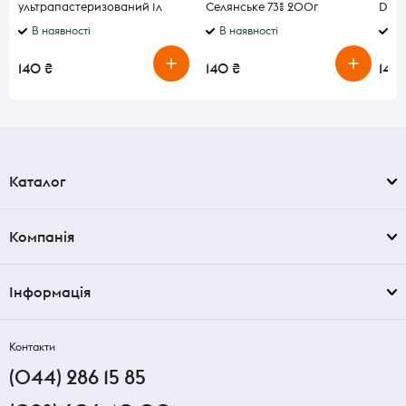
ультрапастеризований 1л
Селянське 73% 200г
Dipl
В наявності
В наявності
В 
140 ₴
140 ₴
140
Каталог
Компанія
Інформація
Контакти
(044) 286 15 85