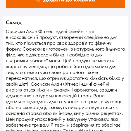
Склад
Сосиски Алан Фітнес Індичі філейні - це
високоякісний продукт, створений спеціально для
тих, хто піклується про своє здоров'я та фізичну
форму. Сосиски виготовлені з натурального індичого
філе, яке є джерелом білка, необхідного для
підтримки м'язової маси. Цей продукт не містить
жирів і вуглеводів, що робить його ідеальним для
тих, хто стежить за своїм раціоном і хоче
переконатися, що отримує достатню кількість білка у
своїй дієті. Сосиски Алан Фітнес Індичі філейні
вирізняються ніжним смаком і ароматом, завдяки
додаванню натуральних спецій і трав. Вони
ідеально підходять для готування на грилі, в духовці
або на сковорідці, і можуть використовуватися як
основна страва або як інгредієнт у різних рецептах.
Цей продукт упакований у вакуумну упаковку, яка
забезпечує тривалий термін зберігання та зберігає
свіжість і якість продукту. Склад: філе індиче