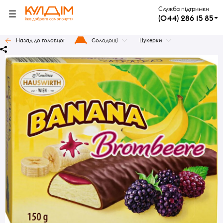
Служба підтримки
(044) 286 15 85
Назад до головної
Солодощі
Цукерки