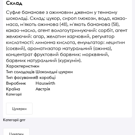
Склад
Суфле бананове з ожиновим джемом у темному
шоколаді. Склад: цукор, сироп глюкози, вода, какао-
маса, м'якоть ожинова (4%), м'якоть бананова (5%),
какао-масло, агент вологоутримуючий: сорбіт, агент
желюючий: агар, желатин харчовий, регулятор
кислотності: лимонна кислота, емульгатор: лецитин
(соєвий), ароматизатор натуральний (ожина),
концентрат фруктовий барвник: морквяний,
барвник натуральний (куркумін).
Характеристики
Тип солодощів
Шоколадні цукрки
Тип фасування
В коробці
Виробник
Hauswirth
Країна
Австрія
Категорії
Цукерки
Категорії grrr
Цукерки