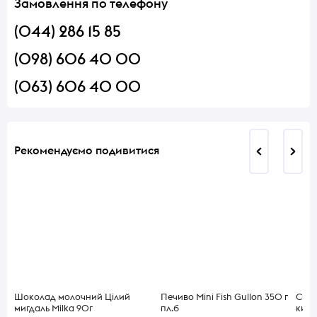
Замовлення по телефону
(044) 286 15 85
(098) 606 40 00
(063) 606 40 00
Рекомендуємо подивитися
Шоколад молочний Цілий
Печиво Mini Fish Gullon 350 г
Сир 
мигдаль Milka 90г
пл.б
кисл