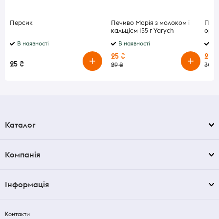
Персик
Печиво Марія з молоком і
Печи
кальцієм 155 г Yarych
ориг
В наявності
В наявності
В 
25 ₴
25 ₴
25 ₴
29 ₴
30 ₴
Каталог
Компанія
Інформація
Контакти