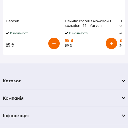
Персик
Печиво Марія з молоком і
Печи
кальцієм 155 г Yarych
ориг
В наявності
В наявності
В 
25 ₴
25 ₴
25 ₴
29 ₴
30 ₴
Каталог
Компанія
Інформація