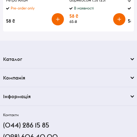
Ретро Алан
абрикосом 1.5% 125г
ферм
Pre-order only
В наявності
В 
58 ₴
58 ₴
58 ₴
65 ₴
Каталог
Компанія
Інформація
Контакти
(044) 286 15 85
(098) 606 40 00