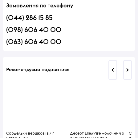
Замовлення по телефону
(044) 286 15 85
(098) 606 40 00
(063) 606 40 00
Рекомендуємо подивитися
Сардельки вершкові в / г
Десерт Elle&Vire молочний з
Смет