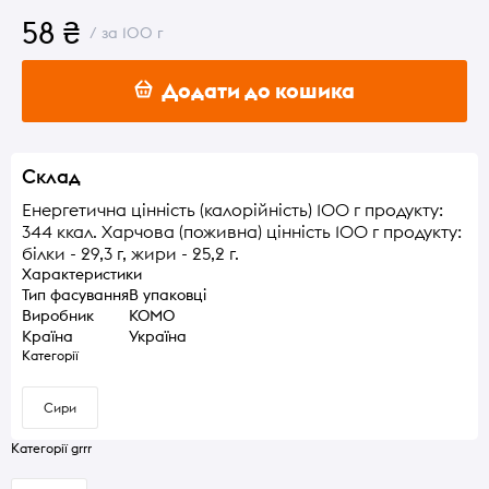
58 ₴
/ за 100 г
Додати до кошика
Склад
Енергетична цінність (калорійність) 100 г продукту:
344 ккал. Харчова (поживна) цінність 100 г продукту:
білки - 29,3 г, жири - 25,2 г.
Характеристики
Тип фасування
В упаковці
Виробник
КОМО
Країна
Україна
Категорії
Сири
Категорії grrr