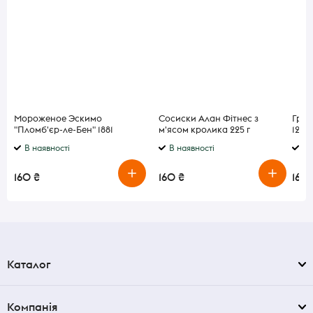
Мороженое Эскимо
Сосиски Алан Фітнес з
Груд
"Пломб'єр-ле-Бен" 1881
м'ясом кролика 225 г
120 г
Gelarty 75 г
В наявності
В наявності
В 
160 ₴
160 ₴
160 
Каталог
Компанія