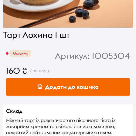
Тарт Лохина 1 шт
Артикул:
1005304
Остання
160 ₴
/ за порц.
Додати до кошика
Склад
Ніжний тарт із розсипчастого пісочного тіста із
заварним кремом та свіжою стиглою лохиною,
покритий нейтральним кондитерським гелем.