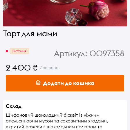
Торт для мами
Артикул:
0097358
Остання
2 400 ₴
/ за порц.
Додати до кошика
Склад
Шифоновий шоколадний бісквіт із ніжним
апельсиновим мусом та соковитими ягодами,
вкритий рожевим шоколадним велюром та