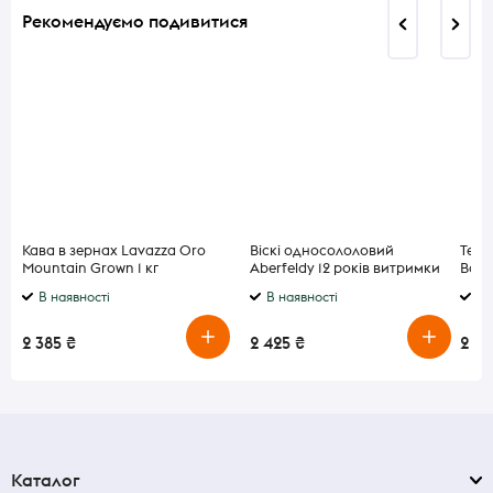
Рекомендуємо подивитися
Кава в зернах Lavazza Oro
Віскі односололовий
Текі
Mountain Grown 1 кг
Aberfeldy 12 років витримки
Batc
40% 0,7 л
Agav
В наявності
В наявності
В 
2 385 ₴
2 425 ₴
2 4
Каталог