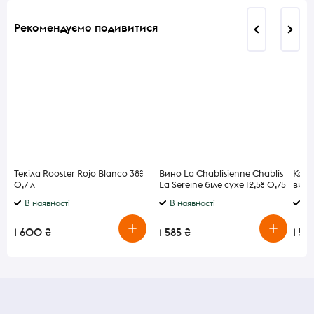
Рекомендуємо подивитися
Текіла Rooster Rojo Blanco 38%
Вино La Chablisienne Chablis
Конь
0,7 л
La Sereine біле сухе 12,5% 0,75
витр
л
пода
В наявності
В наявності
В 
1 600 ₴
1 585 ₴
1 58