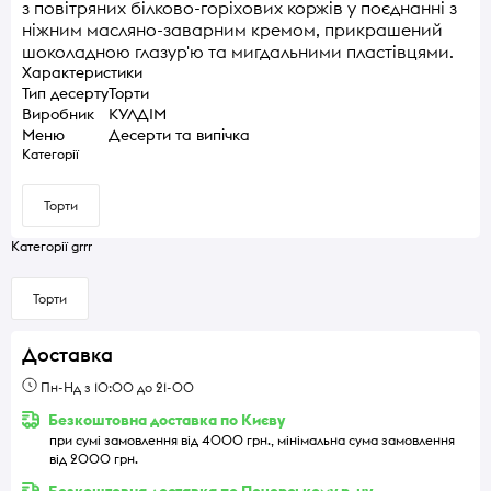
з повітряних білково-горіхових коржів у поєднанні з
ніжним масляно-заварним кремом, прикрашений
шоколадною глазур'ю та мигдальними пластівцями.
Характеристики
Тип десерту
Торти
Виробник
КУЛДІМ
Меню
Десерти та випічка
Категорії
Торти
Категорії grrr
Торти
Доставка
Пн-Нд з 10:00 до 21-00
Безкоштовна доставка по Києву
при сумі замовлення від 4000 грн., мінімальна сума замовлення
від 2000 грн.
Безкоштовна доставка по Печерському р-ну