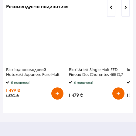
Рекомендуємо подивитися
Віскі односолодовий
Віскі Arlett Single Malt FFD
Ікра
Hatozaki Japanese Pure Malt
Pineau Des Charentes 48% 0,7
Whisky 40% 0,7 л
л у подарунковій упаковці
В наявності
В наявності
В 
1 499 ₴
1 479 ₴
1 54
1 870 ₴