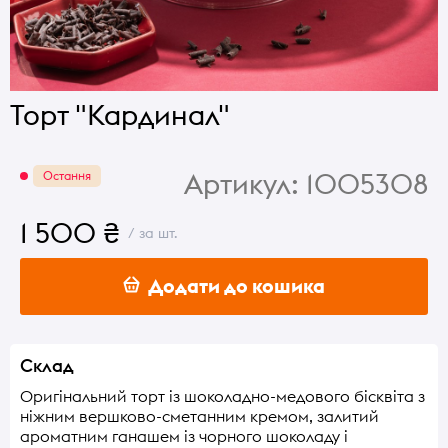
Торт "Кардинал"
Артикул:
1005308
Остання
1 500 ₴
/ за шт.
Додати до кошика
Склад
Оригінальний торт із шоколадно-медового бісквіта з
ніжним вершково-сметанним кремом, залитий
ароматним ганашем із чорного шоколаду і