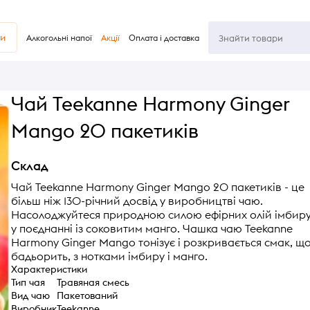
ви
Алкогольні напої
Акції
Оплата і доставка
Чай Teekanne Harmony Ginger
Mango 20 пакетиків
Склад
Чай Teekanne Harmony Ginger Mango 20 пакетиків - це
більш ніж 130-річний досвід у виробництві чаю.
Насолоджуйтеся природною силою ефірних олій імбир
у поєднанні із соковитим манго. Чашка чаю Teekanne
Harmony Ginger Mango тонізує і розкривається смак, щ
бадьорить, з нотками імбиру і манго.
Характеристики
Тип чая
Травяная смесь
Вид чаю
Пакетований
Виробник
Teekanne