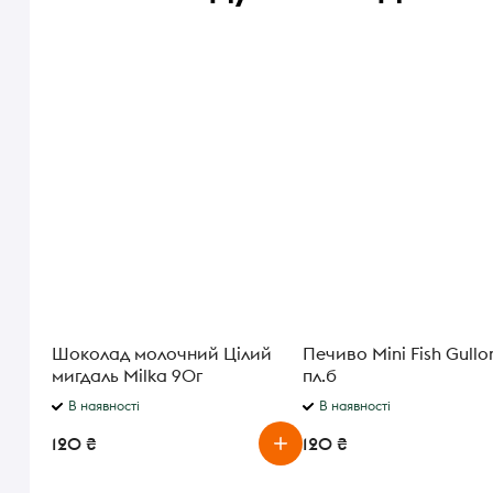
Шоколад молочний Цілий
Печиво Mini Fish Gullo
мигдаль Milka 90г
пл.б
В наявності
В наявності
120 ₴
120 ₴