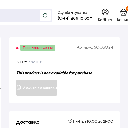
Служба підтримки
(044) 286 15 85
Кабінет
Коши
Артикул:
5003024
Передзамовлення
120 ₴
/ за шт.
This product is not available for purchase
Додати до кошика
у
о
Доставка
Пн-Нд з 10:00 до 21-00