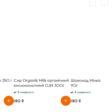
n 350 г
Сир Organik Milk органічний
Шоколад Мілка цілий
кисломолочний 0,2% 300г
90г
В наявності
В наявності
120 ₴
120 ₴