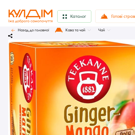
Готові стра
Каталог
Назад до головної
Кава та чай
Чай