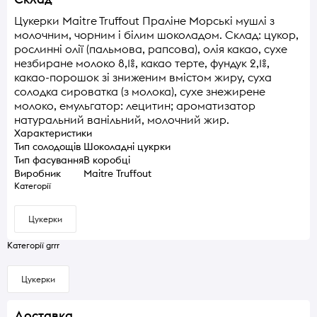
Цукерки Maitre Truffout Праліне Морські мушлі з
молочним, чорним і білим шоколадом. Склад: цукор,
рослинні олії (пальмова, рапсова), олія какао, сухе
незбиране молоко 8,1%, какао терте, фундук 2,1%,
какао-порошок зі зниженим вмістом жиру, суха
солодка сироватка (з молока), сухе знежирене
молоко, емульгатор: лецитин; ароматизатор
натуральний ванільний, молочний жир.
Характеристики
Тип солодощів
Шоколадні цукрки
Тип фасування
В коробці
Виробник
Maitre Truffout
Категорії
Цукерки
Категорії grrr
Цукерки
Доставка