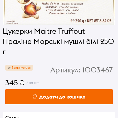
Цукерки Maitre Truffout
Праліне Морські мушлі білі 250
г
Артикул:
1003467
Закінчується
345 ₴
/ за шт.
Додати до кошика
Склад