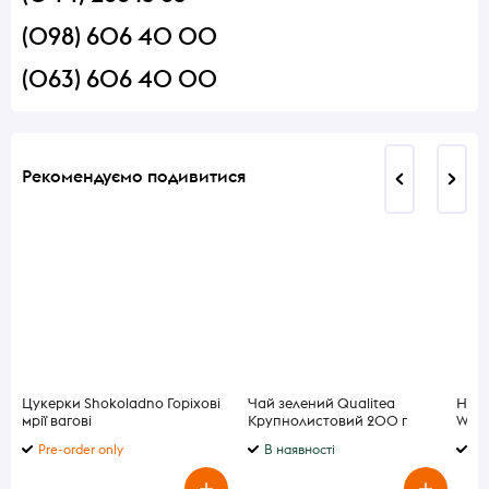
(098) 606 40 00
(063) 606 40 00
Рекомендуємо подивитися
Цукерки Shokoladno Горіхові
Чай зелений Qualitea
Наст
мрії вагові
Крупнолистовий 200 г
Wate
Pre-order only
В наявності
В 